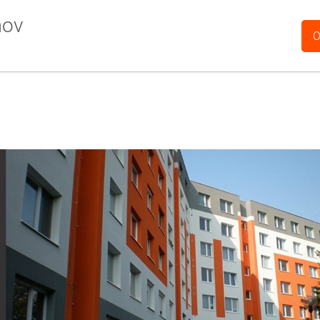
mov
O